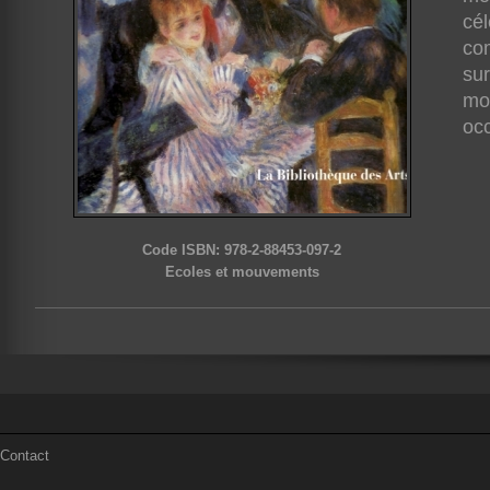
cél
com
sur
mou
oc
Code ISBN: 978-2-88453-097-2
Ecoles et mouvements
Contact