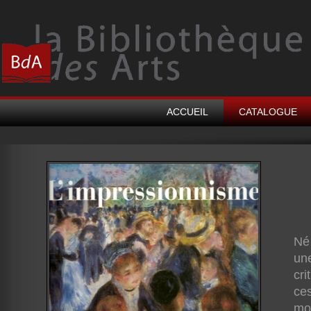
ACCUEIL
CATALOGUE
Né 
une
cri
ces
mou